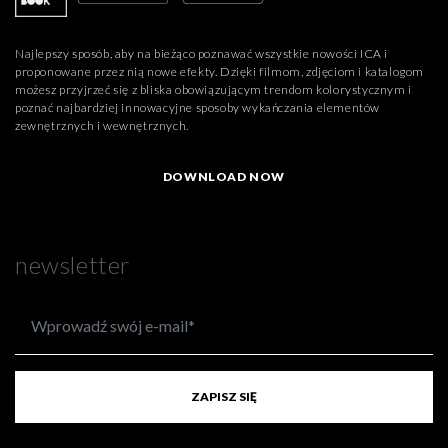
Najlepszy sposób, aby na bieżąco poznawać wszystkie nowości ICA i
proponowane przez nią nowe efekty. Dzięki filmom, zdjęciom i katalogom
możesz przyjrzeć się z bliska obowiązującym trendom kolorystycznym i
poznać najbardziej innowacyjne sposoby wykańczania elementów
zewnętrznych i wewnętrznych.
DOWNLOAD NOW
newsletter
ZAPISZ SIĘ