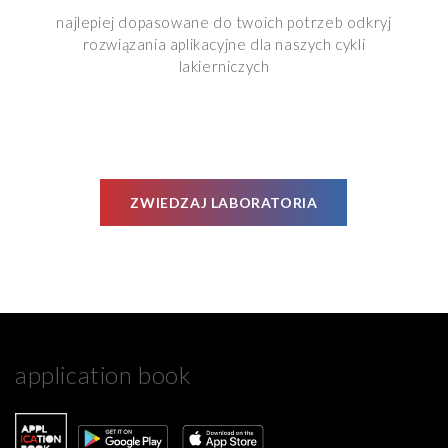
najlepiej dopasowane do twoich potrzeb odkryj
rozwiązania aplikacyjne dla naszych cykli
lakierniczych
ZWIEDZAJ LABORATORIA
application book