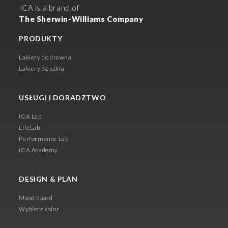
ICA is a brand of
The Sherwin-Williams Company
PRODUKTY
Lakiery do drewna
Lakiery do szkła
USŁUGI I DORADZTWO
ICA Lab
LifeLab
Performance Lab
ICA Academy
DESIGN & PLAN
Mood board
Wybierz kolor