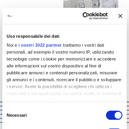
Lakiery
polimeryzowane
lampami UV LED
Uso responsabile dei dati
Noi e
i nostri 1022 partner
trattiamo i vostri dati
personali, ad esempio il vostro numero IP, utilizzando
tecnologie come i cookie per memorizzare e accedere
PRZECZYTAJ
WIĘCEJ
alle informazioni sul vostro dispositivo al fine di
pubblicare annunci e contenuti personalizzati, misurare
gli annunci e i contenuti, ricercare il pubblico e sviluppare
i servizi. Avete la possibilità di scegliere chi utilizza i
vostri dati e per quali scopi. Le vostre scelte in materia di
privacy sono applicabili solo su questa proprietà digitale
in cui avete effettuato le vostre scelte. È possibile
Selezione
modificare o revocare il proprio consenso in qualsiasi
Necessari
del
momento dalla Dichiarazione sui cookie o facendo clic
consenso
sull'icona di attivazione della privacy.