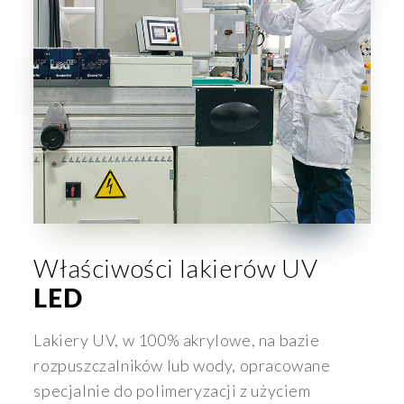
Właściwości lakierów UV
LED
Lakiery UV, w 100% akrylowe, na bazie
rozpuszczalników lub wody, opracowane
specjalnie do polimeryzacji z użyciem