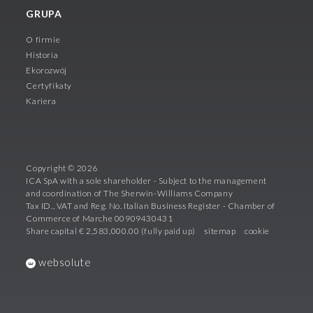
GRUPA
O firmie
Historia
Ekorozwój
Certyfikaty
Kariera
Copyright © 2026
ICA SpA with a sole shareholder - Subject to the management
and coordination of The Sherwin-Williams Company
Tax ID., VAT and Reg. No. Italian Business Register - Chamber of
Commerce of Marche 00909430431
Share capital € 2,583,000.00 (fully paid up)
sitemap
cookie
websolute