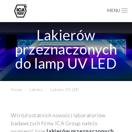
MENU
Lakierów
przeznaczonych
do lamp UV LED
Home
Lakiery
Lakiery UV LED
Wśród ostatnich nowości laboratoriów
badawczych firmy ICA Group należy
wymienić linie
lakierów przeznaczonych